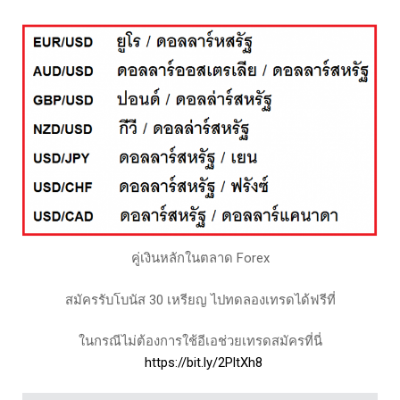
คู่เงินหลักในตลาด Forex
สมัครรับโบนัส 30 เหรียญ ไปทดลองเทรดได้ฟรีที่
ในกรณีไม่ต้องการใช้อีเอช่วยเทรดสมัครที่นี่
https://bit.ly/2PltXh8