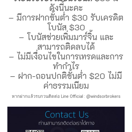
ดังนี้นะคะ
– มีการฝากขั้นต่ำ $30 รับเครดิต
โบนัส $30
– โบนัสช่วยเพิ่มมาร์จิ้น และ
สามารถติดลบได้
– ไม่มีเงื่อนไขในการเทรดและการ
ทำกำไร
– ฝาก-ถอนปกติขั้นต่ำ $20 ไม่มี
ค่าธรรมเนียม
หากฝากแล้วรบกวนติดต่อ Line Official : @windsorbrokers