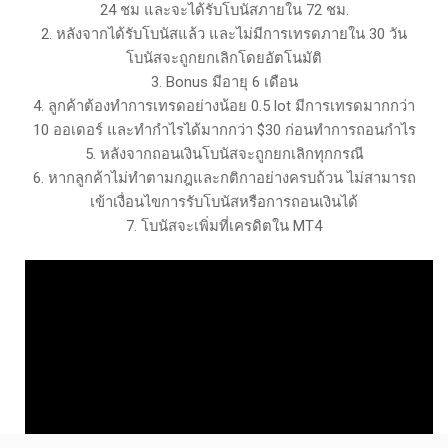
24 ชม และจะได้รับโบนัสภายใน 72 ชม.
2. หลังจากได้รับโบนัสแล้ว และไม่มีการเทรดภายใน 30 วัน
โบนัสจะถูกยกเลิกโดยอัตโนมัติ
3. Bonus มีอายุ 6 เดือน
4. ลูกค้าต้องทำการเทรดอย่างน้อย 0.5 lot มีการเทรดมากกว่า
10 ออเดอร์ และทำกำไรได้มากกว่า $30 ก่อนทำการถอนกำไร
5. หลังจากถอนเงินโบนัสจะถูกยกเลิกทุกกรณี
6. หากลูกค้าไม่ทำตามกฎและกติกาอย่างครบถ้วน ไม่สามารถ
เข้าเงื่อนไขการรับโบนัสหรือการถอนเงินได้
7. โบนัสจะเพิ่มที่เครดิตใน MT4