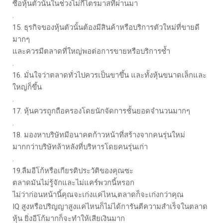
ซื้อหุ้นตัวนั้นในช่วงไม่กี่ไตรมาสที่ผ่านมา
.
15. ธุรกิจของหุ้นตัวนั้นต้องมีสินค้าหรือบริการตัวใหม่ที่ขายดี
มากๆ
และควรมีตลาดที่ใหญ่พอต่อการขายหรือบริการซ้ำ
.
16. มั่นใจว่าตลาดทั่วไปควรเป็นขาขึ้น และทั้งหุ้นขนาดเล็กและ
ใหญ่ก็ขึ้น
.
17. หุ้นควรถูกถือครองโดยนักจัดการชั้นยอดจำนวนมากๆ
.
18. มองหาบริษัทมีอนาคตก้าวหน้าที่สร้างจากคนรุ่นใหม่
มากกว่าบริษัทล้าหลังที่บริหารโดยคนรุ่นเก่า
.
19.ลืมอีโก้หรือเกียรติประวัติของคุณซะ
ตลาดมันไม่รู้จักและไม่แคร์พวกนี้หรอก
ไม่ว่าก่อนหน้านี้คุณจะเก่งแค่ไหน,ตลาดก็จะเก่งกว่าคุณ
IQ สูงหรือปริญญาสูงแค่ไหนก็ไม่ได้การันตีความสำเร็จในตลาด
หุ้น ยิ่งอีโก้มากก็จะทำให้เสียเงินมาก