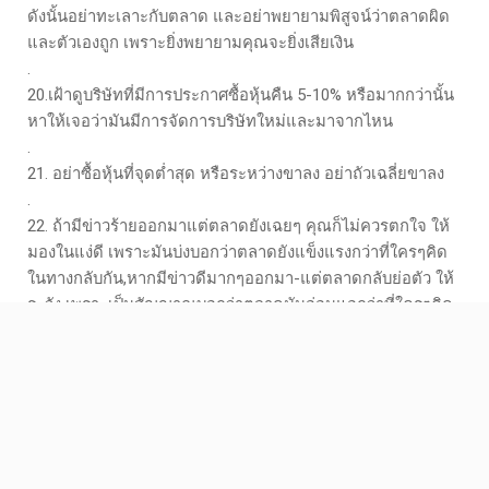
ดังนั้นอย่าทะเลาะกับตลาด และอย่าพยายามพิสูจน์ว่าตลาดผิด
และตัวเองถูก เพราะยิ่งพยายามคุณจะยิ่งเสียเงิน
.
20.เฝ้าดูบริษัทที่มีการประกาศซื้อหุ้นคืน 5-10% หรือมากกว่านั้น
หาให้เจอว่ามันมีการจัดการบริษัทใหม่และมาจากไหน
.
21. อย่าซื้อหุ้นที่จุดต่ำสุด หรือระหว่างขาลง อย่าถัวเฉลี่ยขาลง
.
22. ถ้ามีข่าวร้ายออกมาแต่ตลาดยังเฉยๆ คุณก็ไม่ควรตกใจ ให้
มองในแง่ดี เพราะมันบ่งบอกว่าตลาดยังแข็งแรงกว่าที่ใครๆคิด
ในทางกลับกัน,หากมีข่าวดีมากๆออกมา-แต่ตลาดกลับย่อตัว ให้
ระวัง เพราะเป็นสัญญาณบอกว่าตลาดมันอ่อนแอกว่าที่ใครๆคิด
.
23. 37% ของการเคลื่อนไหวราคาหุ้นผูกติดกับผลประกอบการ
ของอุตสาหกรรมนั้น ส่วนอีก 12% นั้นขึ้นอยู่กับความแข็งแรง
ของภาพรวม
ดังนั้น,ครึ่งหนึ่งของการขึ้นมาจากความแข็งแรงของกลุ่ม
อุตสาหกรรมนั้น
.