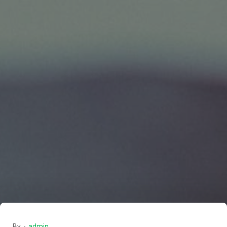
By -
admin