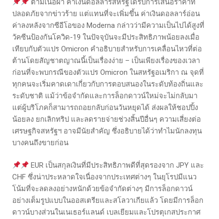
ตามเนื้อผ้า ค่าเงินดอลลาร์สหรัฐได้รับการเสนอราคาที่
ปลอดภัยจากข่าวร้าย แต่แทนที่จะเพิ่มขึ้น ค่าเงินดอลลาร์อ่อน
ค่าลงหลังจากซีอีโอของ Moderna กล่าวว่ามีความเป็นไปได้สูงที่
วัคซีนป้องกันโควิด-19 ในปัจจุบันจะมีประสิทธิภาพน้อยลงเมื่อ
เทียบกับตัวแปร Omicron คำอธิบายสำหรับการเคลื่อนไหวที่ต่อ
ต้านโดยสัญชาตญาณนี้เป็นเรื่องง่าย – เป็นเพียงเรื่องของเวลา
ก่อนที่จะพบกรณีของตัวแปร Omicron ในสหรัฐอเมริกา ณ จุดที่
ทุกคนจะเริ่มคาดเดาเกี่ยวกับการตอบสนองในระดับท้องถิ่นและ
ระดับชาติ แม้ว่าข้อจำกัดและการล็อกดาวน์ใหม่จะไม่กลับมา
แต่ผู้บริโภคก็สามารถถอยกลับก่อนวันหยุดได้ ส่งผลให้ชอปปิ้ง
น้อยลง ยกเลิกทริป และลดรายจ่ายช่วงสิ้นปีอื่นๆ ความเสี่ยงต่อ
เศรษฐกิจสหรัฐฯ อาจมีนัยสำคัญ ซึ่งอธิบายได้ว่าทำไมนักลงทุน
บางคนถึงขายก่อน
EUR เป็นสกุลเงินที่มีประสิทธิภาพดีที่สุดรองจาก JPY และ
CHF ซึ่งน่าประหลาดใจเนื่องจากประเทศต่างๆ ในยุโรปมีแนว
โน้มที่จะลดลงอย่างหนักด้วยข้อจำกัดต่างๆ มีการล็อกดาวน์
อย่างเต็มรูปแบบในออสเตรียและสโลวาเกียแล้ว โดยมีการล็อก
ดาวน์บางส่วนในเนเธอร์แลนด์ เบลเยียมและโปรตุเกสประกาศ