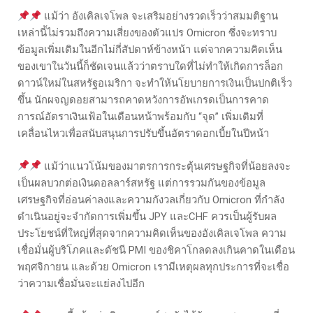
แม้ว่า อังเคิลเจโพล จะเสริมอย่างรวดเร็วว่าสมมติฐาน
เหล่านี้ไม่รวมถึงความเสี่ยงของตัวแปร Omicron ซึ่งจะทราบ
ข้อมูลเพิ่มเติมในอีกไม่กี่สัปดาห์ข้างหน้า แต่จากความคิดเห็น
ของเขาในวันนี้ก็ชัดเจนแล้วว่าตราบใดที่ไม่ทำให้เกิดการล็อก
ดาวน์ใหม่ในสหรัฐอเมริกา จะทำให้นโยบายการเงินเป็นปกติเร็ว
ขึ้น นักผจญดอยสามารถคาดหวังการอัพเกรดเป็นการคาด
การณ์อัตราเงินเฟ้อในเดือนหน้าพร้อมกับ “จุด” เพิ่มเติมที่
เคลื่อนไหวเพื่อสนับสนุนการปรับขึ้นอัตราดอกเบี้ยในปีหน้า
แม้ว่าแนวโน้มของมาตรการกระตุ้นเศรษฐกิจที่น้อยลงจะ
เป็นผลบวกต่อเงินดอลลาร์สหรัฐ แต่การรวมกันของข้อมูล
เศรษฐกิจที่อ่อนค่าลงและความกังวลเกี่ยวกับ Omicron ที่กำลัง
ดำเนินอยู่จะจำกัดการเพิ่มขึ้น JPY และCHF ควรเป็นผู้รับผล
ประโยชน์ที่ใหญ่ที่สุดจากความคิดเห็นของอังเคิลเจโพล ความ
เชื่อมั่นผู้บริโภคและดัชนี PMI ของชิคาโกลดลงเกินคาดในเดือน
พฤศจิกายน และด้วย Omicron เรามีเหตุผลทุกประการที่จะเชื่อ
ว่าความเชื่อมั่นจะแย่ลงไปอีก