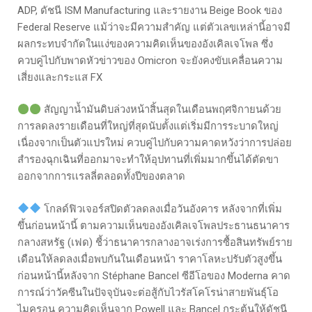
ADP, ดัชนี ISM Manufacturing และรายงาน Beige Book ของ
Federal Reserve แม้ว่าจะมีความสำคัญ แต่ตัวเลขเหล่านี้อาจมี
ผลกระทบจำกัดในแง่ของความคิดเห็นของอังเคิลเจโพล ซึ่ง
ควบคู่ไปกับพาดหัวข่าวของ Omicron จะยังคงขับเคลื่อนความ
เสี่ยงและกระแส FX
สัญญาน้ำมันดิบล่วงหน้าสิ้นสุดในเดือนพฤศจิกายนด้วย
การลดลงรายเดือนที่ใหญ่ที่สุดนับตั้งแต่เริ่มมีการระบาดใหญ่
เนื่องจากเป็นตัวแปรใหม่ ควบคู่ไปกับความคาดหวังว่าการปล่อย
สำรองฉุกเฉินที่ออกมาจะทำให้อุปทานที่เพิ่มมากขึ้นได้ตัดขา
ออกจากการเเรลลี่ตลอดทั้งปีของตลาด
โกลด์ฟิวเจอร์สปิดตัวลดลงเมื่อวันอังคาร หลังจากที่เพิ่ม
ขึ้นก่อนหน้านี้ ตามความเห็นของอังเคิลเจโพลประธานธนาคาร
กลางสหรัฐ (เฟด) ชี้ว่าธนาคารกลางอาจเร่งการซื้อสินทรัพย์ราย
เดือนให้ลดลงเมื่อพบกันในเดือนหน้า ราคาโลหะปรับตัวสูงขึ้น
ก่อนหน้านี้หลังจาก Stéphane Bancel ซีอีโอของ Moderna คาด
การณ์ว่าวัคซีนในปัจจุบันจะต่อสู้กับไวรัสโคโรน่าสายพันธุ์โอ
ไมครอน ความคิดเห็นจาก Powell และ Bancel กระตุ้นให้ดัชนี