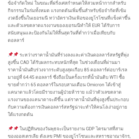
ข้อจำกัดใหม่ ในขณะที่ฝรั่งเศสกำหนดให้สวมหน้ากากสำหรับ
กิจกรรมในร่มทั้งหมด แรงกดดันเพิ่มขึ้นสำหรับข้อจำกัดที่เข้ม
งวดยิ่งขึ้นในเยอรมนี ทว่าอัตราเงินเฟ้อของยูโรโซนที่แข็งค่าขึ้น
และตัวเลขตลาดแรงงานของเยอรมนีทำให้ EUR ได้รับการ
สนับสนุนและป้องกันไม่ให้สิ้นสุดวันที่ต่ำกว่าเมื่อเทียบกับ
ดอลลาร์
ระหว่างราคาน้ำมันที่ร่วงลงและค่าเงินดอลลาร์สหรัฐที่พุ่ง
สูงขึ้น CAD ได้รับผลกระทบหนักที่สุด ในช่วงเดือนที่ผ่านมา
ราคาน้ำมันดิบร่วงจากระดับสูงสุดเกือบ 85 ดอลลาร์ต่อบาร์เรล
มาอยู่ที่ 64.45 ดอลลาร์ ซึ่งถือเป็นครั้งแรกที่น้ำมันดิบ WTI ซื้อ
ขายต่ำกว่า 65 ดอลลาร์ในรอบสามเดือน Omicron ได้เข้าสู่
แคนาดาแล้วโดยมีรายงานผู้ป่วยห้าราย แม้ว่าตัวเลขตลาด
แรงงานของแคนาดาจะดีขึ้น แต่ราคาน้ำมันที่พุ่งสูงขึ้นประกอบ
กับความต้องการเงินดอลลาร์สหรัฐน่าจะทำให้คนโง่เง่าอยู่ภาย
ใต้แรงกดดัน
ในปฏิทินของวันพุธจะเป็นรายงาน GDP ไตรมาสที่สาม
ของออสเตรเลีย ตังเลข PMI ของยูโรโซนและสหราชอาณาจักร,