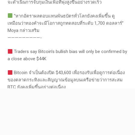
จะดำเนินการจับกุมเงินเฟ้อที่พุ่งสูงขึ้นอย่างรวดเร็ว
“หากอัตราผลตอบแทนพันธบัตรทั่วโลกยังคงเพิ่มขึ้น ดู
เหมือนว่าทองคำจะมีโอกาสถูกทดสอบที่ระดับ 1,700 ดอลลาร์”
Moya กล่าวเสริม
—————————-
Traders say Bitcoin’s bullish bias will only be confirmed by
a close above $44K
Bitcoin จำเป็นต้องปิด $43,600 เพื่อรองรับเพื่อดูการต่อเนื่อง
ของตลาดกระทิงและสัญญาณข้อมูลบนเครือข่ายว่าการสะสม
BTC ยังคงเพิ่มขึ้นอย่างต่อเนื่อง
ผลเสียจากการปราบปรามอย่างต่อเนื่องของจีนในภาค
crypto ได้นำไปสู่ความไม่แน่นอนในการหาทางกลับเข้าสู่ตลาด
อีกครั้ง ในขณะที่เขียนบทความนี้ เทรดเดอร์ Bitcoin (BTC) ยัง
คงเผชิญกับแรงผลักกลับที่ระดับ $43,000 และ altcoins จำนวน
มากที่สะสมกำไรในช่วงเช้าก็ตกต่ำเช่นกัน