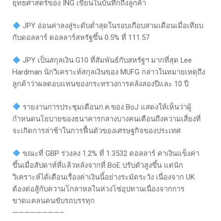
ยุทธศาสตร์ของ ING เขียนในบันทึกถึงลูกค้า
JPY อ่อนค่าลงสู่ระดับต่ำสุดในรอบเกือบสามเดือนเมื่อเทียบ
กับดอลลาร์ ดอลลาร์สหรัฐขึ้น 0.5% ที่ 111.57
JPY เป็นสกุลเงิน G10 ที่สัมพันธ์กับสหรัฐฯ มากที่สุด Lee
Hardman นักวิเคราะห์สกุลเงินของ MUFG กล่าวในหมายเหตุถึง
ลูกค้าว่าผลตอบแทนของกระทรวงการคลังสองปีและ 10 ปี
รายงานการประชุมเดือนก.ค.ของ BoJ แสดงให้เห็นว่าผู้
กำหนดนโยบายของธนาคารกลางบางคนเตือนถึงความเสี่ยงที่
จะเกิดการล่าช้าในการฟื้นตัวของเศรษฐกิจของประเทศ
ขณะที่ GBP ร่วงลง 1.2% ที่ 1.3532 ดอลลาร์ ค่าเงินแข็งค่า
ขึ้นเมื่อสัปดาห์ที่แล้วหลังจากที่ BoE ปรับตัวสูงขึ้น แต่นัก
วิเคราะห์ได้เตือนเรื่องค่าเงินนี้อย่างระมัดระวัง เนื่องจาก UK
ต้องต่อสู้กับความโกลาหลในห่วงโซ่อุปทานเนื่องจากการ
ขาดแคลนคนขับรถบรรทุก
————————–