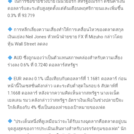
ในการซื้อขายช่วงบ่ายในนิวยอร์ก สหรัฐอเมริกา ดัชนีค่าเงิน
ดอลลาร์แตะระดับสูงสุดตั้งแต่ต้นเดือนพฤศจิกายนและเพิ่มขึ้น
0.3% ที่ 93.719
การหลีกเลี่ยงความเสี่ยงทำให้การเคลื่อนไหวของตลาดสกุล
เงินแย่ลง Neil Jones หัวหน้าฝ่ายขาย FX ที่ Mizuho ​​กล่าวโดย
หุ้น Wall Street ลดลง
AUD ซึ่งถูกมองว่าเป็นตัวแทนสภาพคล่องสำหรับความเสี่ยง
ร่วงลง 0.6% ที่ 0.7240 ดอลลาร์สหรัฐฯ
EUR ลดลง 0.1% เมื่อเทียบกับดอลลาร์ที่ 1.1681 ดอลลาร์ ก่อน
หน้านี้ในเซสชั่นดังกล่าว แตะระดับต่ำสุดในรอบ 6 สัปดาห์ที่
1.1668 ดอลลาร์ หลังจากความคิดเห็นจากสหรัฐฯ นางเจเน็ต
เยลเลน รมว.คลังกล่าวว่าสหรัฐฯ อัตราเงินเฟ้อในช่วงปลายปีจะ
ใกล้เคียงกับ 4% ซึ่งเป็นสองเท่าของเป้าหมายของเฟด
“ประเด็นหนึ่งที่ดูเหมือนว่าจะได้รับแรงฉุดลากคือตลาดอยู่บน
จุดสูงสุดของการประเมินเส้นทางสำหรับวงจรรัดกุมของเฟด” นัก