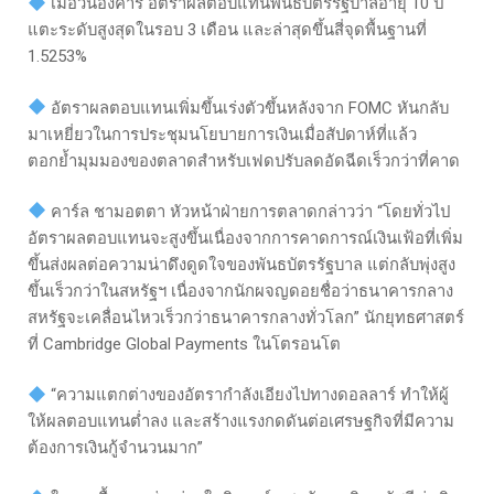
เมื่อวันอังคาร อัตราผลตอบแทนพันธบัตรรัฐบาลอายุ 10 ปี
แตะระดับสูงสุดในรอบ 3 เดือน และล่าสุดขึ้นสี่จุดพื้นฐานที่
1.5253%
อัตราผลตอบแทนเพิ่มขึ้นเร่งตัวขึ้นหลังจาก FOMC หันกลับ
มาเหยี่ยวในการประชุมนโยบายการเงินเมื่อสัปดาห์ที่แล้ว
ตอกย้ำมุมมองของตลาดสำหรับเฟดปรับลดอัดฉีดเร็วกว่าที่คาด
คาร์ล ชามอตตา หัวหน้าฝ่ายการตลาดกล่าวว่า “โดยทั่วไป
อัตราผลตอบแทนจะสูงขึ้นเนื่องจากการคาดการณ์เงินเฟ้อที่เพิ่ม
ขึ้นส่งผลต่อความน่าดึงดูดใจของพันธบัตรรัฐบาล แต่กลับพุ่งสูง
ขึ้นเร็วกว่าในสหรัฐฯ เนื่องจากนักผจญดอยชื่อว่าธนาคารกลาง
สหรัฐจะเคลื่อนไหวเร็วกว่าธนาคารกลางทั่วโลก” นักยุทธศาสตร์
ที่ Cambridge Global Payments ในโตรอนโต
“ความแตกต่างของอัตรากำลังเอียงไปทางดอลลาร์ ทำให้ผู้
ให้ผลตอบแทนต่ำลง และสร้างแรงกดดันต่อเศรษฐกิจที่มีความ
ต้องการเงินกู้จำนวนมาก”