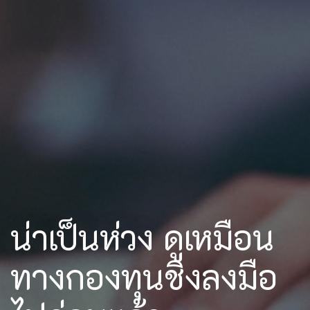
น่าเป็นห่วง ดูเหมือน
ทางกองทุนชิงลงมือ