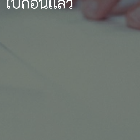
ไปก่อนเเล้ว