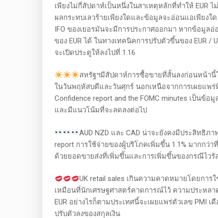
เพียงไม่กี่สัปดาห์เป็นหนึ่งในสาเหตุหลักที่ทำให้ EUR
ผลกระทบเลวร้ายเพียงใดและข้อมูลจะอ่อนแอเพียงใด 
IFO ของเยอรมันจะมีการประกาศออกมา หากข้อมูลอ่อนแ
ของ EUR ได้ ในทางเทคนิคการปรับตัวขึ้นของ EUR / U
จะเปิดประตูให้ลงไปที่ 1.16
สหรัฐฯมีสัปดาห์การซื้อขายที่สั้นลงก่อนหน้าน
ในวันพฤหัสบดีและวันศุกร์ นอกเหนือจากการเผยแพร่ที่
Confidence report and the FOMC minutes เป็นข้อมูล
และมีแนวโน้มที่จะลดลงต่อไป
AUD NZD และ CAD น่าจะยังคงมีประสิทธิภาพดี
report การใช้จ่ายของผู้บริโภคเพิ่มขึ้น 1.1% มากกว่
ด้วยยอดขายส่งที่เพิ่มขึ้นและการเพิ่มขึ้นของกรณีไวรั
UK retail sales เกินความคาดหมายโดยการใช้จ
เหมือนที่นักเศรษฐศาสตร์คาดการณ์ไว้ ความประหลาดใจที
EUR อย่างไรก็ตามประเทศนี้จะเผยแพร่ตัวเลข PMI เด
ปรับตัวลงของสกุลเงิน