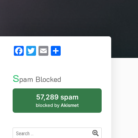
Facebook
Twitter
Email
Share
S
pam Blocked
57,289 spam
blocked by
Akismet
Search