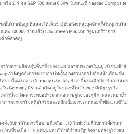
% หรือ 219 จุด S&P 500 ลดลง 0.69% ในขณะที่ Nasdaq Composite
ขึ้นโดยข้อมูลที่แสดงให้เห็นว่าผู้ป่วยถึงจุดสูงสุดอีกครั้งในทุกวันใน
ือบเเตะ 200000 รายเเล้ว) และ Steven Mnuchin รัฐมนตรีว่าการ
ื่อที่สำคัญ
ี่ยวกับความยืดหยุ่นที่น่าทึ่งของ EUR หลายประเทศในนยูโรโซนเข้าสู่
ny กำลังพูดถึงการขยายการปิดกั้นบางส่วนออกไปอีกหนึ่งเดือน ซึ่ง
ไวรัสรายใหม่ลดลงเ Germany เเละ Italy ยังคงดิ้นรนเพื่อป้องกันการแพร่
น Germany มีร้านค้าเปิดอยู่ในขณะที่ใน France มีเพียงธุรกิจ
งักเหล่านี้จะส่งผลกระทบอย่างมากต่อเศรษฐกิจของภูมิภาคและตอกย้ำ
ากพวกเขาโชคดียูโรโซนจะหลีกเลี่ยงภาวะถดถอยซ้ำซ้อน แต่ก็ไม่
ั้งสัปดาห์ในการซื้อขายที่เหนือ 1.18 ในช่วงไม่กี่สัปดาห์ที่ผ่านมา
 1.16 แทนที่จะเป็น 1.18 แต่มุมมองทั่วไปที่ว่าสหรัฐฯยังตามหลังยูโรโซน