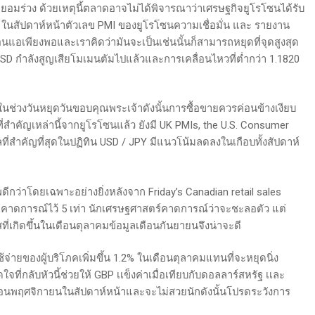
 ไม่ยอมร่วง ด้วยเหตุนี้ตลาดอาจไม่ได้พิจารณาว่าเศรษฐกิจยูโรโซนได้รับ
ในสัปดาห์หน้าตัวเลข PMI ของยูโรโซนความเชื่อมั่น และ รายงาน
อเพียงพอและเราคิดว่ามันจะเป็นเช่นนั้นก็สามารถหยุดที่จุดสูงสุด
SD กำลังสูญเสียโมเมนตัมไปแล้วและการเคลื่อนไหวที่ต่ำกว่า 1.1820
ี้ในช่วงวันหยุดวันขอบคุณพระเจ้าดังนั้นการซื้อขายควรค่อนข้างเงียบ
สำคัญเหล่านี้จากยูโรโซนแล้ว ยังมี UK PMIs, the U.S. Consumer
ที่สำคัญที่สุดในปฏิทิน USD / JPY มีแนวโน้มลดลงในเกือบทั้งสัปดาห์
กว่าโดยเฉพาะอย่างยิ่งหลังจาก Friday’s Canadian retail sales
าที่คาดการณ์ไว้ 5 เท่า นักเศรษฐศาสตร์คาดการณ์ว่าจะชะลอตัว แต่
สที่เกิดขึ้นในเดือนตุลาคมข้อมูลเดือนกันยายนจึงน่าจะดี
่ายของผู้บริโภคเพิ่มขึ้น 1.2% ในเดือนตุลาคมแทนที่จะหยุดนิ่ง
่กลับหัวนี้ช่วยให้ GBP เเข็งค่าเมื่อเทียบกับดอลลาร์สหรัฐ เเละ
ือนพฤศจิกายนในสัปดาห์หน้าและจะไม่สวยนักดังนั้นโปรดระวังการ