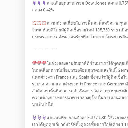
ค่าเฉลี่ยอุตสาหกรรม Dow Jones ลดลง 0.75
ลดลง 0.42%
ความกังวลเกี่ยวกับการฟื้นตัวนั้นทวีความรุนแรง
วันพฤหัสบดีโดยมีผู้ติดเชื้อรายใหม่ 185,759 ราย (เก
กระทรวงการคลังของสหรัฐฯที่จะไม่ขยายโครงการสินเช
———————
ในช่วงสองสามสัปดาห์ที่ผ่านมาเราได้พูดคุยเก
โหมดล็อกดาวน์เมื่อปลายเดือนตุลาคมและวันนี้ Germa
แตกต่างจาก France เเละ Spain ซึ่งพบว่ามีผู้ติดเชื้อ
ระบาด ความแตกต่างระหว่า France เเละ Germany คือใ
สำคัญเท่านั้นที่สามารถดำเนินการ ไม่ว่าการหยุดชะ
ความต้องการของธนาคารกลางยุโรปในการผ่อนคลาย ห
น่าเป็นไปได้
แต่แทนที่จะอ่อนตัวลง EUR / USD ใช้เวลาตลอดท
เราได้พูดคุยเกี่ยวกับวิธีที่ทั้งคู่ควรซื้อขายใกล้เคียง