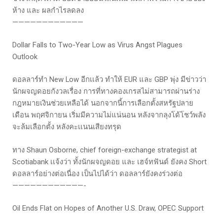
ห้าง และ ผลกำไรลดลง
————————————
Dollar Falls to Two-Year Low as Virus Angst Plagues
Outlook
ดอลลาร์ทำ New Low อีกเเล้ว ทำให้ EUR และ GBP พุ่ง มีข่าวว่า
นักผจญดอยกังวลเรื่อง การที่ทางคองเกรสไม่สามารถผ่านร่าง
กฎหมายเงินช่วยเหลือได้ นอกจากนี้การเลือกตั้งสหรัฐปลาย
เดือน พฤศจิกายน เริ่มมีความไม่แน่นอน หลังจากลุงโด้โชว์พลัง
จะล้มเลือกตั้ง หลังคะเเนนเสียงทรุด
ทาง Shaun Osborne, chief foreign-exchange strategist at
Scotiabank เเจ้งว่า ทั้งนักผจญดอย และ เฮจ์ทฟันด์ ยังคง Short
ดอลลาร์อย่างต่อเนื่อง เป็นไปได้ว่า ดอลลาร์ยังคงร่วงต่อ
————————————-
Oil Ends Flat on Hopes of Another U.S. Draw, OPEC Support