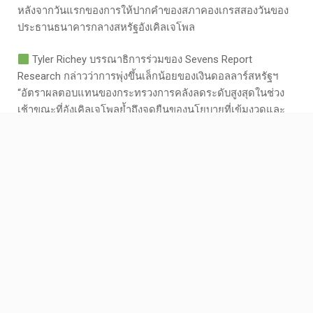
หลังจากวันแรกของการให้ปากคำของสภาคองเกรสสองวันของ
ประธานธนาคารกลางสหรัฐอังเคิลเจโพล
Tyler Richey บรรณาธิการร่วมของ Sevens Report
Research กล่าวว่าการพุ่งขึ้นเล็กน้อยของเงินดอลลาร์สหรัฐฯ
“อัตราผลตอบแทนของกระทรวงการคลังลดระดับสูงสุดในช่วง
เช้าขณะที่อังเคิลเจโพลย้ำถึงจุดยืนของนโยบายที่เข้มงวดและ
อดทนซึ่งทำให้ทองคำมีเสถียรภาพและในที่สุดก็กลับมารับผล
ตอบแทน” จากการสูญเสียครั้งใหญ่
Facebook
Twitter
Email
Share
Facebook Comments