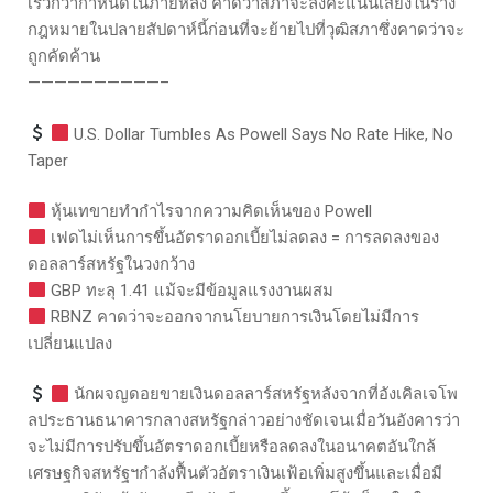
เร็วกว่ากำหนดในภายหลัง คาดว่าสภาจะลงคะแนนเสียงในร่าง
กฎหมายในปลายสัปดาห์นี้ก่อนที่จะย้ายไปที่วุฒิสภาซึ่งคาดว่าจะ
ถูกคัดค้าน
——————————–
U.S. Dollar Tumbles As Powell Says No Rate Hike, No
Taper
หุ้นเทขายทำกำไรจากความคิดเห็นของ Powell
เฟดไม่เห็นการขึ้นอัตราดอกเบี้ยไม่ลดลง = การลดลงของ
ดอลลาร์สหรัฐในวงกว้าง
GBP ทะลุ 1.41 แม้จะมีข้อมูลแรงงานผสม
RBNZ คาดว่าจะออกจากนโยบายการเงินโดยไม่มีการ
เปลี่ยนแปลง
นักผจญดอยขายเงินดอลลาร์สหรัฐหลังจากที่อังเคิลเจโพ
ลประธานธนาคารกลางสหรัฐกล่าวอย่างชัดเจนเมื่อวันอังคารว่า
จะไม่มีการปรับขึ้นอัตราดอกเบี้ยหรือลดลงในอนาคตอันใกล้
เศรษฐกิจสหรัฐฯกำลังฟื้นตัวอัตราเงินเฟ้อเพิ่มสูงขึ้นและเมื่อมี