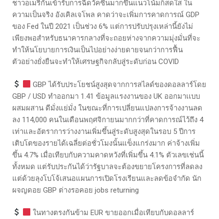
ชาวอเมริกันเข้ารับการฉีดวัคซีนมากขึ้นแนวโน้มก็สดใส ใน
ความเป็นจริง อังเคิลเจโพล คาดว่าจะเพิ่มการคาดการณ์ GDP
ของ Fed ในปี 2021 เป็นช่วง 6% แต่การปรับปรุงเหล่านี้ยังไม่
เพียงพอสำหรับธนาคารกลางที่จะถอยห่างจากความมุ่งมั่นที่จะ
ทำให้นโยบายการเงินเป็นไปอย่างง่ายดายจนกว่าการฟื้น
ตัวอย่างยั่งยืนจะทำให้เศรษฐกิจกลับสู่ระดับก่อน COVID
GBP ได้รับประโยชน์สูงสุดจากการสไลด์ของดอลลาร์โดย
GBP / USD ทำออกมา 1.41 ข้อมูลแรงงานของ UK ออกมาเเบบ
ผสมผสาน ดีมั่งแย่มั่ง ในขณะที่การเปลี่ยนแปลงการจ้างงานลด
ลง 114,000 คนในเดือนพฤศจิกายนมากกว่าที่คาดการณ์ไว้ถึง 4
เท่าและอัตราการว่างงานเพิ่มขึ้นสู่ระดับสูงสุดในรอบ 5 ปีการ
เติบโตของรายได้เฉลี่ยต่อชั่วโมงนั้นแข็งแกร่งมาก ค่าจ้างเพิ่ม
ขึ้น 4.7% เมื่อเทียบกับความคาดหวังที่เพิ่มขึ้น 4.1% ตัวเลขเช่นนี้
ทั้งหมด แต่รับประกันได้ว่ารัฐบาลจะต้องขยายโครงการที่ลดลง
แต่ด้วยลุงโบโจ้เสนอแผนการเปิดโรงเรียนและลดข้อจำกัด นัก
ผจญดอย GBP ต่างรอคอย jobs returning
ในทางตรงกันข้าม EUR ขายออกเมื่อเทียบกับดอลลาร์