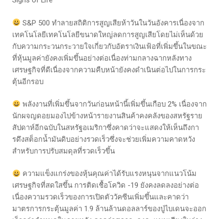
Signs of Life
S&P 500 ทำลายสถิติการสูญเสียห้าวันในวันอังคารเนื่องจาก
เทคโนโลยีเทคโนโลยีขนาดใหญ่ลดการสูญเสียโดยไม่เห็นด้วย
กับความกระวนกระวายใจเกี่ยวกับอัตราเงินเฟ้อที่เพิ่มขึ้นในขณะ
ที่หุ้นมูลค่ายังคงเพิ่มขึ้นอย่างต่อเนื่องท่ามกลางฉากหลังทาง
เศรษฐกิจที่ดีเนื่องจากความคืบหน้ายังคงดำเนินต่อไปในการกระ
ตุ้นอีกรอบ
พลังงานที่เพิ่มขึ้นจากวันก่อนหน้านี้เพิ่มขึ้นเกือบ 2% เนื่องจาก
นักผจญดอยมองไปข้างหน้ารายงานสินค้าคงคลังของสหรัฐราย
สัปดาห์อีกฉบับในสหรัฐอเมริกาซึ่งคาดว่าจะแสดงให้เห็นถึงกา
รดึงสต็อกน้ำมันดิบอย่างรวดเร็วซึ่งจะช่วยเพิ่มความคาดหวัง
สำหรับการปรับสมดุลที่รวดเร็วขึ้น
ความแข็งแกร่งของหุ้นคุณค่าได้รับแรงหนุนจากแนวโน้ม
เศรษฐกิจที่สดใสขึ้น การติดเชื้อโควิด -19 ยังคงลดลงอย่างต่อ
เนื่องความรวดเร็วของการเปิดตัววัคซีนเพิ่มขึ้นและคาดว่า
มาตรการกระตุ้นมูลค่า 1.9 ล้านล้านดอลลาร์ของปู่ไบเดนจะออก