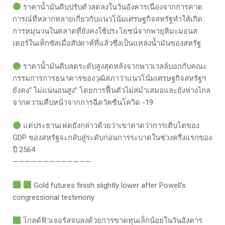
ราคาน้ำมันดิบปรับตัวลดลงในวันอังคารเนื่องจากการคาด
การณ์ที่หลากหลายเกี่ยวกับแนวโน้มเศรษฐกิจสหรัฐทำให้เกิด
การหมุนวนในตลาดที่ยังคงใช้ประโยชน์จากพายุหิมะมอนส
เตอร์ในเท็กซัสเมื่อสัปดาห์ที่แล้วซึ่งเป็นแหล่งน้ำมันของสหรัฐ
ราคาน้ำมันดิบลดระดับสูงสุดหลังจากพาวเวลล์บอกกับคณะ
กรรมการการธนาคารของวุฒิสภาว่าแนวโน้มเศรษฐกิจสหรัฐฯ
ยังคง“ ไม่แน่นอนสูง” โดยการฟื้นตัวไม่สม่ำเสมอและยังห่างไกล
จากความคืบหน้าจากการฉีดวัคซีนโควิด -19
แต่ประธานเฟดยังกล่าวด้วยว่าเขาคาดว่าการเติบโตของ
GDP ของสหรัฐจะกลับสู่ระดับก่อนการระบาดในช่วงครึ่งแรกของ
ปี 2564
—————————————
Gold futures finish slightly lower after Powell’s
congressional testimony
โกลด์ฟิวเจอร์สจบลงด้วยการขาดทุนเล็กน้อยในวันอังคาร