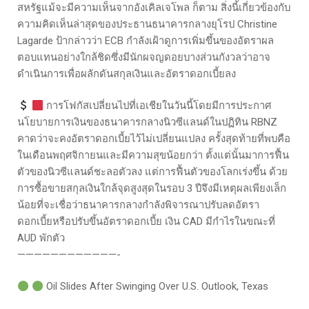
สหรัฐแม้จะมีความเห็นจากอังเคิลเจโพล ก็ตาม สิ่งนี้เกี่ยวข้องกับ
ความคิดเห็นล่าสุดของประธานธนาคารกลางยุโรป Christine
Lagarde ป้ากล่าวว่า ECB กำลังเฝ้าดูการเพิ่มขึ้นของอัตราผล
ตอบแทนอย่างใกล้ชิดซึ่งมีนักผจญดอยบางส่วนกังวลว่าอาจ
ดำเนินการเพื่อผลักดันสกุลเงินและอัตราดอกเบี้ยลง
การโฟกัสเปลี่ยนไปที่เอเชียในวันนี้โดยมีการประกาศ
นโยบายการเงินของธนาคารกลางนิวซีแลนด์ในปฏิทิน RBNZ
คาดว่าจะคงอัตราดอกเบี้ยไว้ไม่เปลี่ยนแปลง ครั้งสุดท้ายที่พบคือ
ในเดือนพฤศจิกายนและมีความสุขน้อยกว่า ตั้งแต่นั้นมาการฟื้น
ตัวของนิวซีแลนด์ชะลอตัวลง แต่การฟื้นตัวของโลกเร่งขึ้น ด้วย
การซื้อขายสกุลเงินใกล้จุดสูงสุดในรอบ 3 ปีจึงมีเหตุผลเพียงเล็ก
น้อยที่จะเชื่อว่าธนาคารกลางกำลังพิจารณาปรับลดอัตรา
ดอกเบี้ยหรือปรับขึ้นอัตราดอกเบี้ย เงิน CAD มีกำไรในขณะที่
AUD พักตัว
————————————-
Oil Slides After Swinging Over U.S. Outlook, Texas