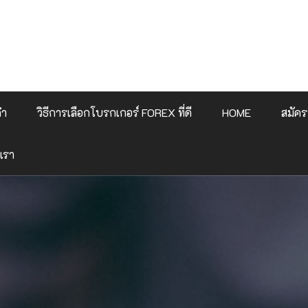
คำ
วิธีการเลือกโบรกเกอร์ FOREX ที่ดี
HOME
สมัคร
เรา