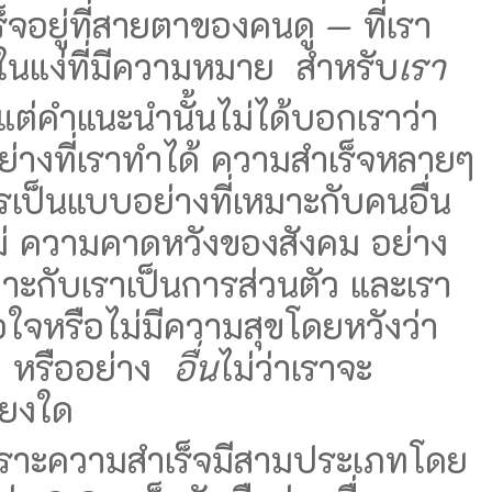
จอยู่ที่สายตาของคนดู — ที่เรา
ในแง่ที่มีความหมาย สำหรับ
เรา
ริง แต่คำแนะนำนั้นไม่ได้บอกเราว่า
่างที่เราทำได้ ความสำเร็จหลายๆ
เป็นแบบอย่างที่เหมาะกับคนอื่น
แม่ ความคาดหวังของสังคม อย่าง
หมาะกับเราเป็นการส่วนตัว และเรา
อใจหรือไม่มีความสุขโดยหวังว่า
หรืออย่าง
อื่น
ไม่ว่าเราจะ
ียงใด
นเพราะความสำเร็จมีสามประเภทโดย