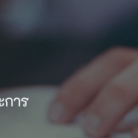
ระการ