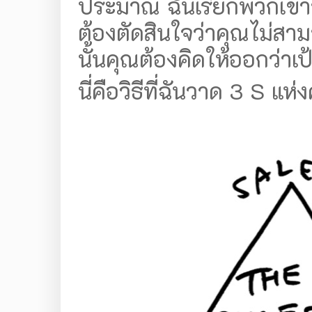
ประมาณ ฉันเรียกพวกเขาว่
ต้องตัดสินใจว่าคุณไม่สาม
นั้นคุณต้องคิดให้ออกว่าเ
นี่คือวิธีที่ฉันวาด 3 S แ