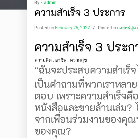
By -
admin
ความสำเร็จ 3 ประการ
Posted on
February 25, 2022
Posted in
กลยุทธ์สู่
ความสำเร็จ 3 ประก
ความคิด
,
อาชีพ
,
ความสุข
“ฉันจะประสบความสำเร็จไ
เป็นคำถามที่พวกเราหลา
ตอบ เพราะความสำเร็จคือ
หนังสือและขายล้านเล่ม? 
จากเพื่อนร่วมงานของคุณห
ของคุณ?