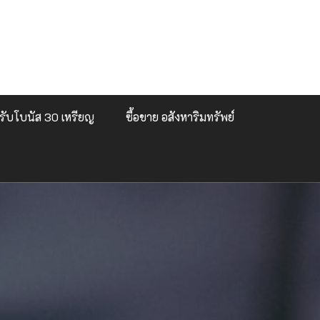
รับโบนัส 30 เหรียญ
ซื้อขาย อสังหาริมทรัพย์